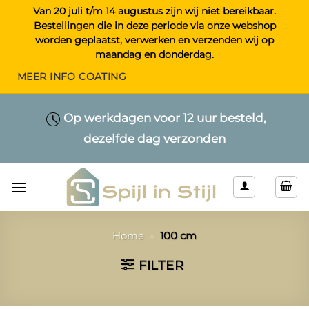
Ga
Van 20 juli t/m 14 augustus zijn wij niet bereikbaar.
Bestellingen die in deze periode via onze webshop
naar
worden geplaatst, verwerken en verzenden wij op
inhoud
maandag en donderdag.
MEER INFO COATING
Maatwerk > Selecteer uw eigen lengte
Op werkdagen voor 12 uur besteld,
Alleen kwaliteitsproducten
dezelfde dag verzonden
& kleur
Home
»
100 cm
FILTER