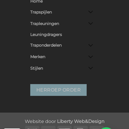
Home
Trapspijlen
Trapleuningen
Leuningdragers
Traponderdelen
Merken
Stijlen
HERROEP ORDER
Website door
Liberty Web&Design