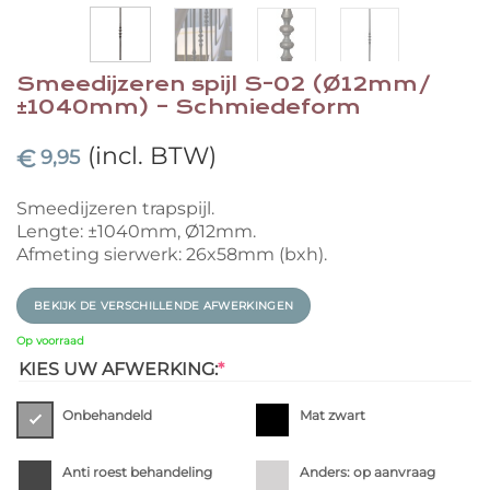
Smeedijzeren spijl S-02 (Ø12mm/
±1040mm) – Schmiedeform
(incl. BTW)
€
9,95
Smeedijzeren trapspijl.
Lengte: ±1040mm, Ø12mm.
Afmeting sierwerk: 26x58mm (bxh).
BEKIJK DE VERSCHILLENDE AFWERKINGEN
Op voorraad
(REQUIRED)
KIES UW AFWERKING:
*
Onbehandeld
Mat zwart
Anti roest behandeling
Anders: op aanvraag