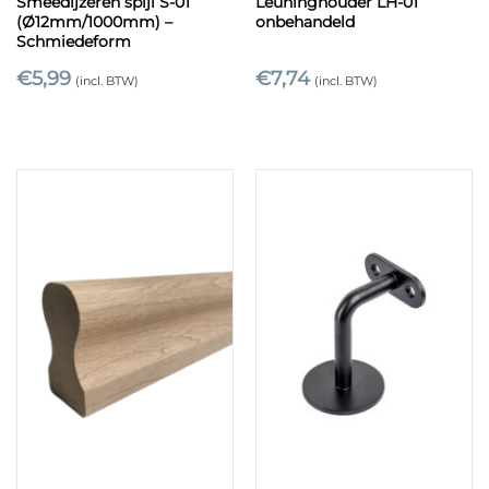
Smeedijzeren spijl S-01
Leuninghouder LH-01
(Ø12mm/1000mm) –
onbehandeld
Schmiedeform
€
5,99
€
7,74
(incl. BTW)
(incl. BTW)