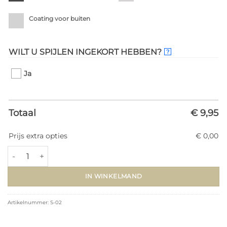
Coating voor buiten
WILT U SPIJLEN INGEKORT HEBBEN?
?
Ja
Totaal
€ 9,95
Prijs extra opties
€ 0,00
Smeedijzeren spijl S-02 (Ø12mm/±1040mm) - Schmiedeform aanta
IN WINKELMAND
Artikelnummer:
S-02