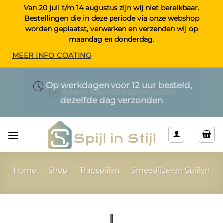
Ga
Van 20 juli t/m 14 augustus zijn wij niet bereikbaar.
Bestellingen die in deze periode via onze webshop
naar
worden geplaatst, verwerken en verzenden wij op
inhoud
maandag en donderdag.
MEER INFO COATING
Maatwerk > Selecteer uw eigen lengte
Op werkdagen voor 12 uur besteld,
Alleen kwaliteitsproducten
dezelfde dag verzonden
& kleur
Home
»
Shop
»
Trapspijlen
»
Smeedijzeren Spijlen