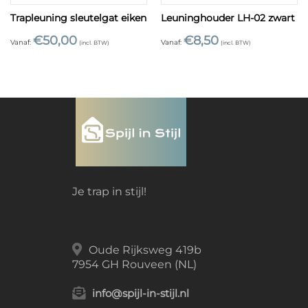
Trapleuning sleutelgat eiken
Leuninghouder LH-02 zwart
€
50,00
€
8,50
Vanaf:
Vanaf:
(incl. BTW)
(incl. BTW)
Je trap in stijl!
Oude Rijksweg 419b
7954 GH Rouveen (NL)
info@spijl-in-stijl.nl