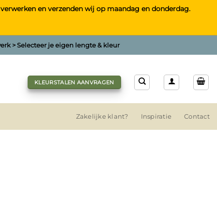
tst, verwerken en verzenden wij op maandag en donderdag.
rk > Selecteer je eigen lengte & kleur
KLEURSTALEN AANVRAGEN
Zakelijke klant?
Inspiratie
Contact