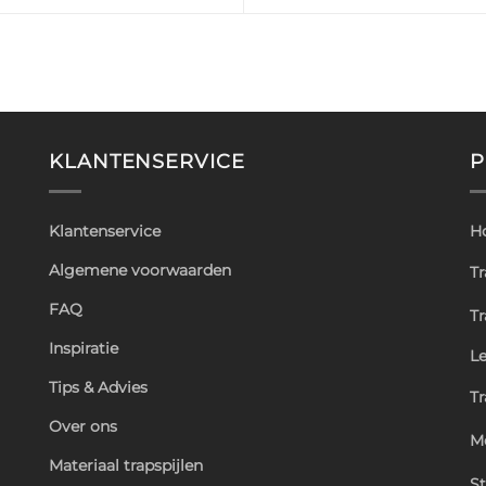
KLANTENSERVICE
P
Klantenservice
H
Algemene voorwaarden
Tr
FAQ
T
Inspiratie
L
Tips & Advies
T
Over ons
M
Materiaal trapspijlen
St