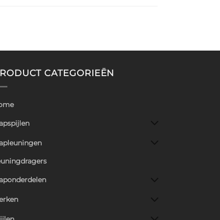
RODUCT CATEGORIEËN
ome
apspijlen
rapleuningen
euningdragers
raponderdelen
erken
ijlen