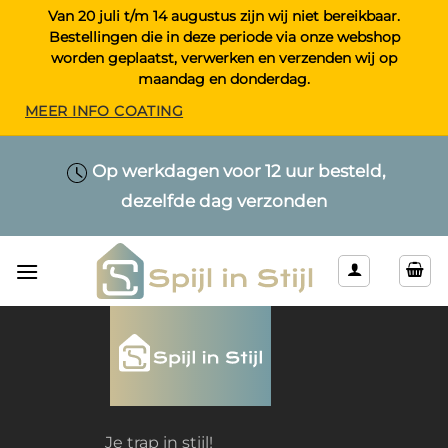
Ga
Van 20 juli t/m 14 augustus zijn wij niet bereikbaar.
Bestellingen die in deze periode via onze webshop
naar
worden geplaatst, verwerken en verzenden wij op
inhoud
maandag en donderdag.
MEER INFO COATING
Maatwerk > Selecteer uw eigen lengte
Op werkdagen voor 12 uur besteld,
Alleen kwaliteitsproducten
dezelfde dag verzonden
& kleur
Je trap in stijl!