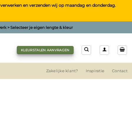
tst, verwerken en verzenden wij op maandag en donderdag.
rk > Selecteer je eigen lengte & kleur
KLEURSTALEN AANVRAGEN
Zakelijke klant?
Inspiratie
Contact