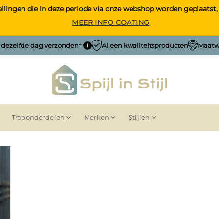
estellingen die in deze periode via onze webshop worden geplaa
MEER INFO COATING
, dezelfde dag verzonden*
Alleen kwaliteitsproducten
Maatwe
i
Traponderdelen
Merken
Stijlen