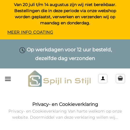
Ga
Van 20 juli t/m 14 augustus zijn wij niet bereikbaar.
Bestellingen die in deze periode via onze webshop
naar
worden geplaatst, verwerken en verzenden wij op
inhoud
maandag en donderdag.
MEER INFO COATING
Maatwerk > Selecteer uw eigen lengte
Op werkdagen voor 12 uur besteld,
Alleen kwaliteitsproducten
dezelfde dag verzonden
& kleur
Privacy- en Cookieverklaring
Privacy- en Cookieverklaring Van harte welkom op onze
website. Doormiddel van deze verklaring willen wij...