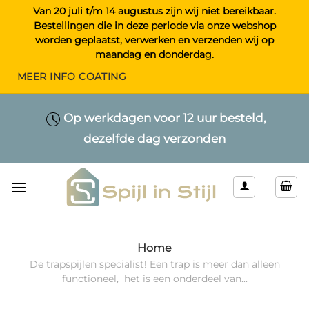
Ga
Van 20 juli t/m 14 augustus zijn wij niet bereikbaar.
Bestellingen die in deze periode via onze webshop
naar
worden geplaatst, verwerken en verzenden wij op
inhoud
maandag en donderdag.
MEER INFO COATING
Maatwerk > Selecteer uw eigen lengte
Op werkdagen voor 12 uur besteld,
Alleen kwaliteitsproducten
dezelfde dag verzonden
& kleur
Home
De trapspijlen specialist! Een trap is meer dan alleen
functioneel, het is een onderdeel van...