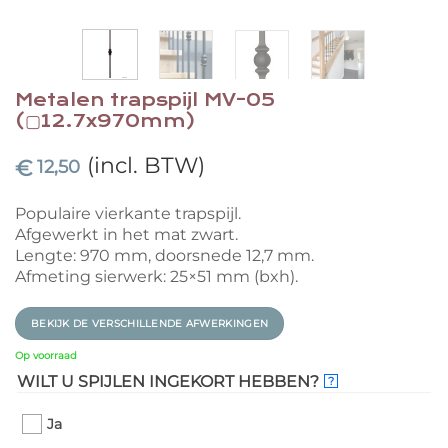
Metalen trapspijl MV-05
(▢12.7x970mm)
(incl. BTW)
€
12,50
Populaire vierkante trapspijl.
Afgewerkt in het mat zwart.
Lengte: 970 mm, doorsnede 12,7 mm.
Afmeting sierwerk: 25×51 mm (bxh).
BEKIJK DE VERSCHILLENDE AFWERKINGEN
Op voorraad
WILT U SPIJLEN INGEKORT HEBBEN?
?
Ja