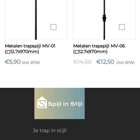
Metalen trapspijl MV-01
Metalen trapspijl MV-06
(▢12.7x970mm)
(▢12.7x970mm)
€
5,90
€
14,50
€
12,50
(incl. BTW)
(incl. BTW)
Je trap in stijl!