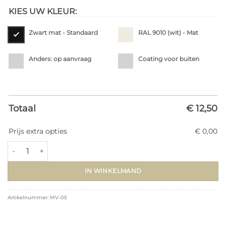
KIES UW KLEUR:
Zwart mat - Standaard
RAL 9010 (wit) - Mat
Anders: op aanvraag
Coating voor buiten
Totaal
€ 12,50
Prijs extra opties
€ 0,00
Metalen trapspijl MV-05 (▢12.7x970mm) aantal
IN WINKELMAND
Artikelnummer:
MV-05