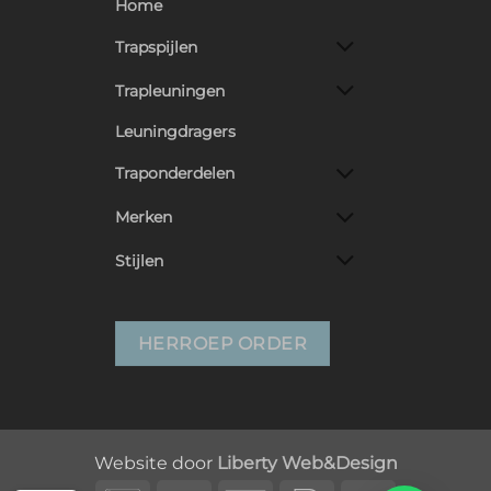
Home
Trapspijlen
Trapleuningen
Leuningdragers
Traponderdelen
Merken
Stijlen
HERROEP ORDER
Website door
Liberty Web&Design