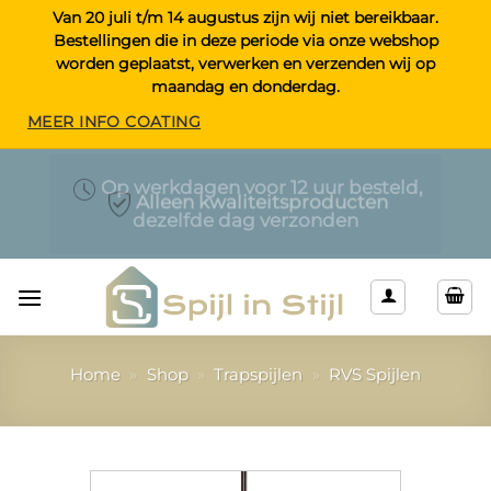
Ga
Van 20 juli t/m 14 augustus zijn wij niet bereikbaar.
Bestellingen die in deze periode via onze webshop
naar
worden geplaatst, verwerken en verzenden wij op
inhoud
maandag en donderdag.
MEER INFO COATING
Maatwerk > Selecteer uw eigen lengte
Op werkdagen voor 12 uur besteld,
Alleen kwaliteitsproducten
dezelfde dag verzonden
& kleur
Home
»
Shop
»
Trapspijlen
»
RVS Spijlen