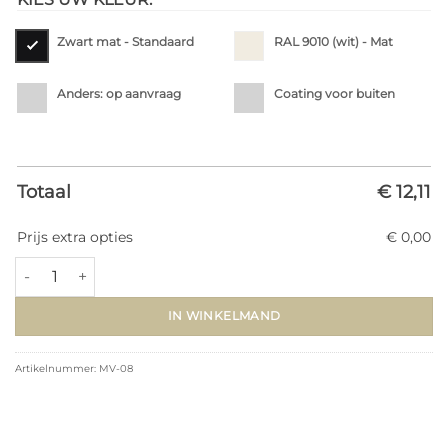
Zwart mat - Standaard
RAL 9010 (wit) - Mat
Anders: op aanvraag
Coating voor buiten
Totaal
€ 12,11
Prijs extra opties
€ 0,00
Metalen trapspijl MV-08 (▢12.7x970mm) aantal
IN WINKELMAND
Artikelnummer:
MV-08