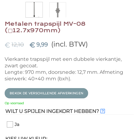
Metalen trapspijl MV-08
(▢12.7x970mm)
(incl. BTW)
€
€
12,10
9,99
Vierkante trapspijl met een dubbele vierkantje,
zwart gecoat.
Lengte: 970 mm, doorsnede: 12,7 mm. Afmeting
sierwerk: 40×40 mm (bxh).
BEKIJK DE VERSCHILLENDE AFWERKINGEN
Op voorraad
WILT U SPIJLEN INGEKORT HEBBEN?
?
Ja
KIES UW KLEUR: