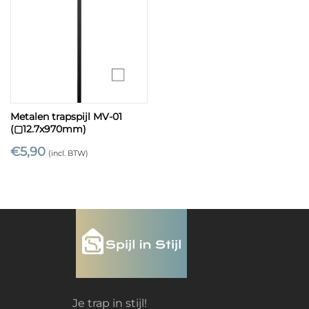
Metalen trapspijl MV-01
(▢12.7x970mm)
€
5,90
(incl. BTW)
Je trap in stijl!