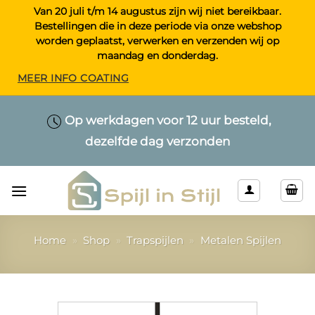
Ga
Van 20 juli t/m 14 augustus zijn wij niet bereikbaar.
Bestellingen die in deze periode via onze webshop
naar
worden geplaatst, verwerken en verzenden wij op
inhoud
maandag en donderdag.
MEER INFO COATING
Maatwerk > Selecteer uw eigen lengte
Op werkdagen voor 12 uur besteld,
Alleen kwaliteitsproducten
dezelfde dag verzonden
& kleur
Home
»
Shop
»
Trapspijlen
»
Metalen Spijlen