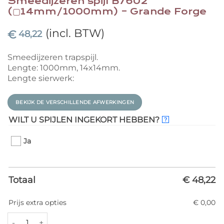
Smeedijzeren spijl B7602
(▢14mm/1000mm) – Grande Forge
(incl. BTW)
€
48,22
Smeedijzeren trapspijl.
Lengte: 1000mm, 14x14mm.
Lengte sierwerk:
BEKIJK DE VERSCHILLENDE AFWERKINGEN
WILT U SPIJLEN INGEKORT HEBBEN?
?
Ja
Totaal
€ 48,22
Prijs extra opties
€ 0,00
Smeedijzeren spijl B7602 (▢14mm/1000mm) - Grande Forge aanta