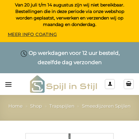
Ga
Van 20 juli t/m 14 augustus zijn wij niet bereikbaar.
Bestellingen die in deze periode via onze webshop
naar
worden geplaatst, verwerken en verzenden wij op
inhoud
maandag en donderdag.
MEER INFO COATING
Maatwerk > Selecteer uw eigen lengte
Op werkdagen voor 12 uur besteld,
Alleen kwaliteitsproducten
dezelfde dag verzonden
& kleur
Home
»
Shop
»
Trapspijlen
»
Smeedijzeren Spijlen