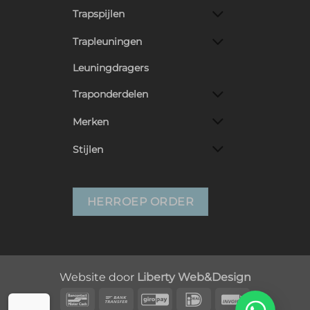
Trapspijlen
Trapleuningen
Leuningdragers
Traponderdelen
Merken
Stijlen
HERROEP ORDER
Website door
Liberty Web&Design
Bancontact
Bank
GiroPay
IDeal
Invoice