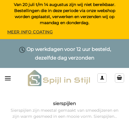
Ga
Van 20 juli t/m 14 augustus zijn wij niet bereikbaar.
Bestellingen die in deze periode via onze webshop
naar
worden geplaatst, verwerken en verzenden wij op
inhoud
maandag en donderdag.
MEER INFO COATING
Maatwerk > Selecteer uw eigen lengte
Op werkdagen voor 12 uur besteld,
Alleen kwaliteitsproducten
dezelfde dag verzonden
& kleur
sierspijlen
Sierspijlen zijn meestal gemaakt van smeedijzeren en
zijn warm gesmeed in een mooie vorm. Sierspijlen...