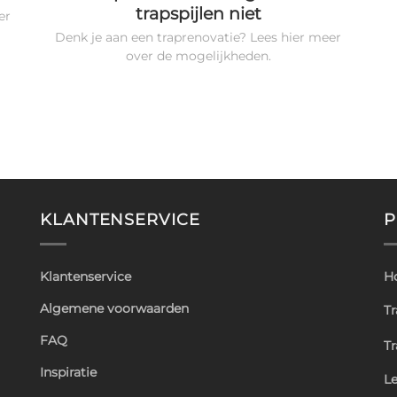
trapspijlen niet
er
Denk je aan een traprenovatie? Lees hier meer
over de mogelijkheden.
KLANTENSERVICE
P
Klantenservice
H
Algemene voorwaarden
Tr
FAQ
T
Inspiratie
L