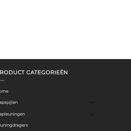
RODUCT CATEGORIEËN
ome
apspijlen
rapleuningen
euningdragers