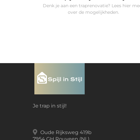
Denk je aan een traprenovatie? Lees hier me
over de mogelijkheden.
Je trap in stijl!
Oude Rijksweg 419b
7954 GH Rouveen (NL)