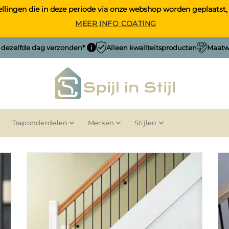
estellingen die in deze periode via onze webshop worden geplaa
MEER INFO COATING
, dezelfde dag verzonden*
Alleen kwaliteitsproducten
Maatwe
i
Traponderdelen
Merken
Stijlen