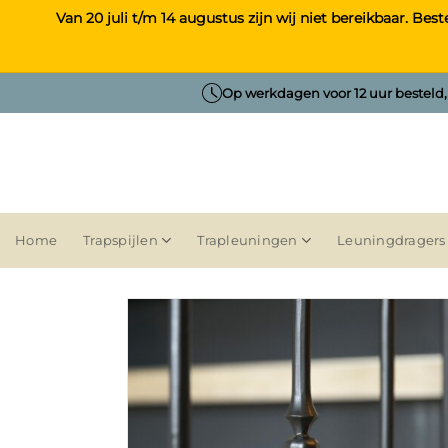
Ga
Van 20 juli t/m 14 augustus zijn wij niet bereikbaar. B
naar
inhoud
Op werkdagen voor 12 uur besteld
Home
Trapspijlen
Trapleuningen
Leuningdragers