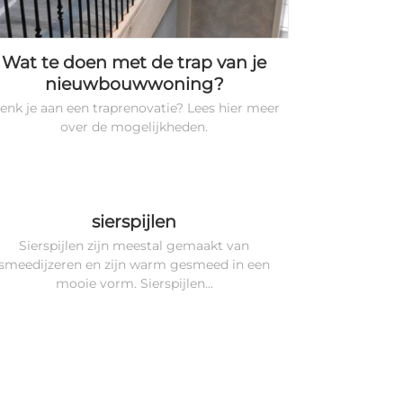
Wat te doen met de trap van je
nieuwbouwwoning?
enk je aan een traprenovatie? Lees hier meer
over de mogelijkheden.
sierspijlen
Sierspijlen zijn meestal gemaakt van
smeedijzeren en zijn warm gesmeed in een
mooie vorm. Sierspijlen...